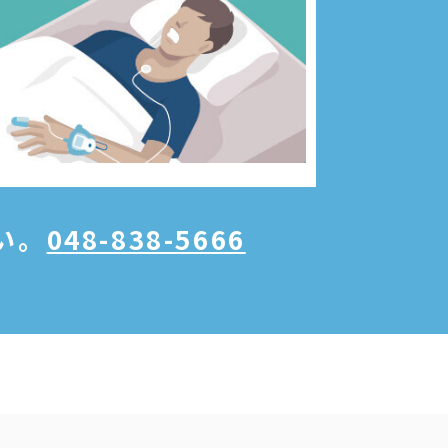
い。
048-838-5666