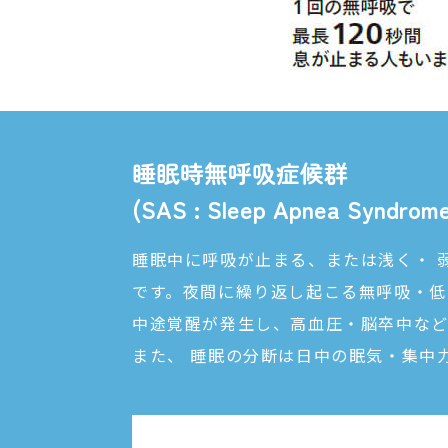
睡眠時無呼吸症候群
(SAS : Sleep Apnea Syndr
睡眠中に呼吸が止まる、または浅く・ 
です。夜間に繰り返し起こる無呼吸・低
中途覚醒が発生し、高血圧・脳卒中など
また、 睡眠の分断は日中の眠気・集中