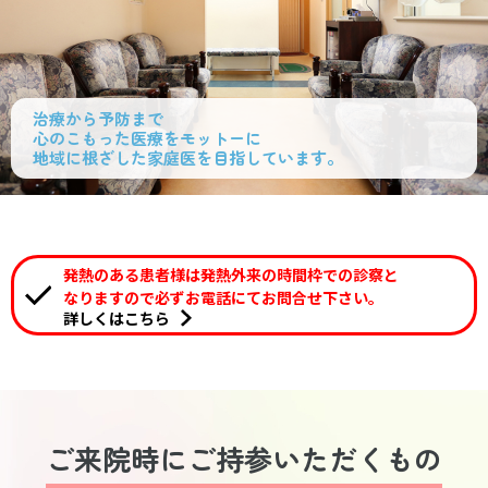
治療から
予防まで
心のこもった医療を
モットーに
地域に根ざした
家庭医を目指しています。
発熱のある
患者様は
発熱外来の
時間枠での
診察と
なりますので
必ずお電話にて
お問合せ下さい。
詳しくはこちら
ご来院時に
ご持参
いただくもの